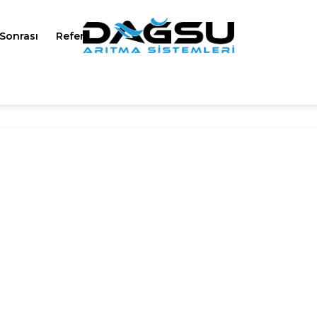
 Sonrası
Referanslar
Sss