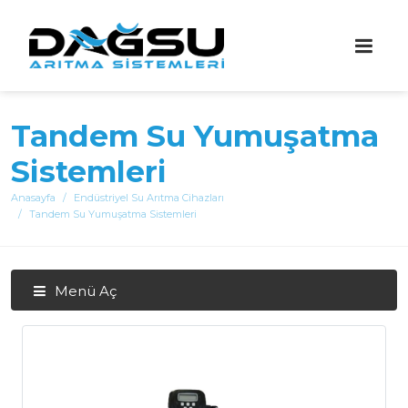
Tandem Su Yumuşatma
Sistemleri
Anasayfa
Endüstriyel Su Arıtma Cihazları
Tandem Su Yumuşatma Sistemleri
Menü Aç